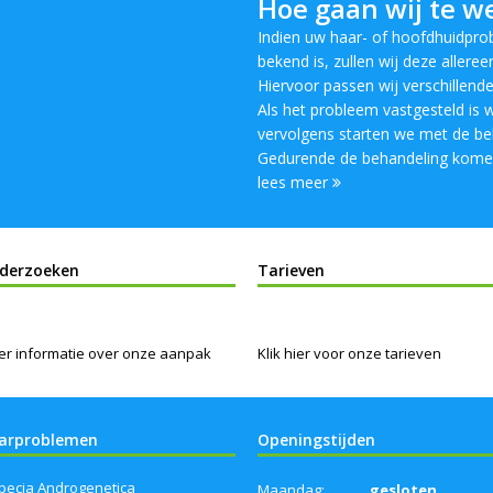
Hoe gaan wij te w
Indien uw haar- of hoofdhuidpro
bekend is, zullen wij deze allereer
Hiervoor passen wij verschillende
Als het probleem vastgesteld is
vervolgens starten we met de be
Gedurende de behandeling komen
lees meer
derzoeken
Tarieven
r informatie over onze aanpak
Klik hier voor onze tarieven
arproblemen
Openingstijden
pecia Androgenetica
Maandag:
gesloten