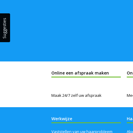
Suggesties
Online een afspraak maken
On
Maak 24/7 zelf uw afspraak
Mee
Werkwijze
Ha
Vaststellen van uw haarprobleem
Alo