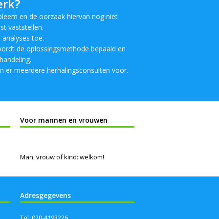
erk?
bleem en de oorzaak hiervan nog niet
st vaststellen.
 analyses toe.
 wordt de oplossingsmethode bepaald en
handeling.
 er meerdere herhalingsconsulten voor.
Voor mannen en vrouwen
Man, vrouw of kind: welkom!
Adresgegevens
Tel. 020-4193226