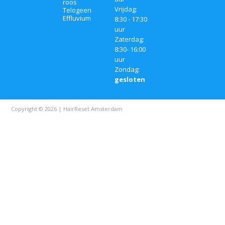
roos
Vrijdag:
Telogeen
Effluvium
8:30 - 17:30
uur
Zaterdag:
8:30- 16:00
uur
Zondag:
gesloten
Copyright © 2026 | HairReset Amsterdam