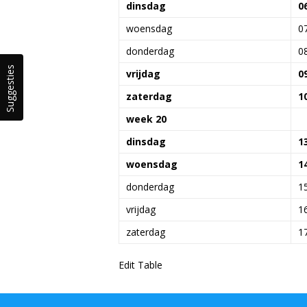
dinsdag
0
woensdag
0
donderdag
0
Suggesties
vrijdag
0
zaterdag
1
week 20
dinsdag
1
woensdag
1
donderdag
1
vrijdag
1
zaterdag
1
Edit Table