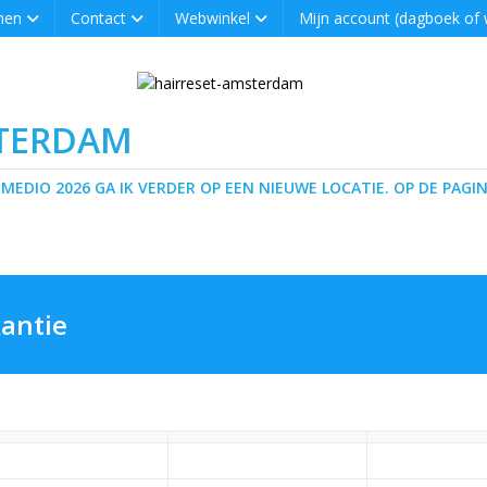
men
Contact
Webwinkel
Mijn account (dagboek of
STERDAM
 MEDIO 2026 GA IK VERDER OP EEN NIEUWE LOCATIE. OP DE PAGIN
antie