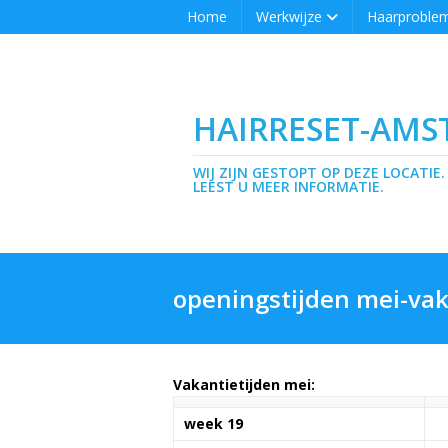
Home
Werkwijze
Haarproble
HAIRRESET-AM
WIJ ZIJN GESTOPT OP DEZE LOCATIE.
LEEST U MEER INFORMATIE.
openingstijden mei-vak
Vakantietijden mei:
week 19