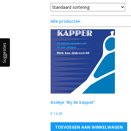
Alle producten
Suggesties
boekje “Bij de kapper”
€
14,95
TOEVOEGEN AAN WINKELWAGEN