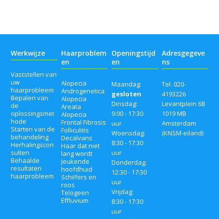
Werkwijze
Haarproblem
Openingstijd
Adresgegeve
en
en
ns
Vaststellen van
uw
Alopecia
Maandag:
Tel. 020-
haarprobleem
Androgenetica
gesloten
4193226
Bepalen van
Alopecia
Dinsdag:
Levantplein 68
de
Areata
oplossingsmet
9:00 - 17:30
1019 MB
Alopecia
hode
Frontal Fibrosis
uur
Amsterdam
Starten van de
Folliculitis
Woensdag:
(KNSM-eiland)
behandeling
Decalvans
8:30 - 17:30
Herhalingscon
Haar dat niet
sulten
uur
lang wordt
Behaalde
Jeukende
Donderdag:
resultaten
hoofdhuid
12:30 - 17:30
haarprobleem
Schilfers en
uur
roos
Vrijdag:
Telogeen
Effluvium
8:30 - 17:30
uur