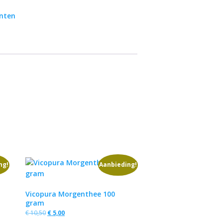
nten
ng!
Aanbieding!
Vicopura Morgenthee 100
gram
€
10,50
€
5,00