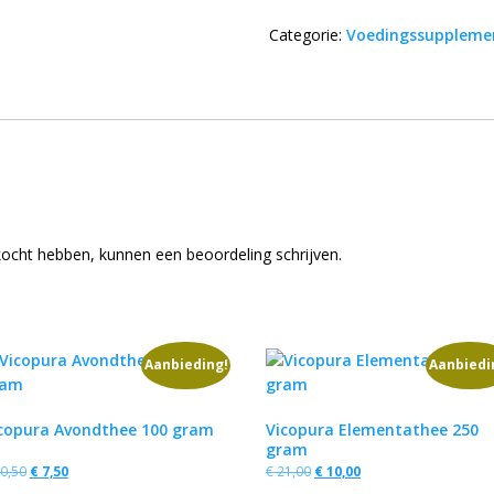
Categorie:
Voedingssuppleme
ekocht hebben, kunnen een beoordeling schrijven.
Aanbieding!
Aanbiedi
copura Avondthee 100 gram
Vicopura Elementathee 250
gram
0,50
€
7,50
€
21,00
€
10,00